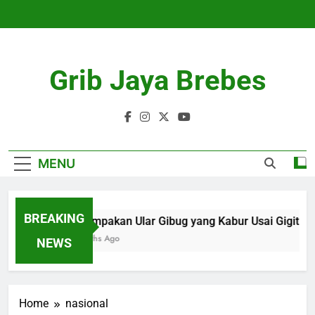
Skip
to
content
Grib Jaya Brebes
MENU
BREAKING
Penampakan Ular Gibug yang Kabur Usai Gigit Pen
4 Months Ago
NEWS
Home
nasional