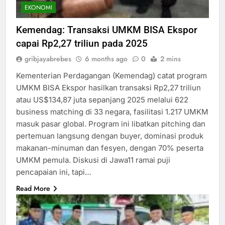
EKONOMI
Kemendag: Transaksi UMKM BISA Ekspor
capai Rp2,27 triliun pada 2025
gribjayabrebes
6 months ago
0
2 mins
Kementerian Perdagangan (Kemendag) catat program
UMKM BISA Ekspor hasilkan transaksi Rp2,27 triliun
atau US$134,87 juta sepanjang 2025 melalui 622
business matching di 33 negara, fasilitasi 1.217 UMKM
masuk pasar global.​ Program ini libatkan pitching dan
pertemuan langsung dengan buyer, dominasi produk
makanan-minuman dan fesyen, dengan 70% peserta
UMKM pemula. Diskusi di Jawa11 ramai puji
pencapaian ini, tapi…
Read More