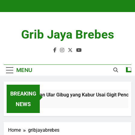
Skip
to
content
Grib Jaya Brebes
MENU
BREAKING
Penampakan Ular Gibug yang Kabur Usai Gigit Pencari Ru
4 Months Ago
NEWS
Home
gribjayabrebes