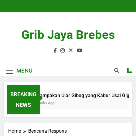
Skip
to
content
Grib Jaya Brebes
MENU
BREAKING
Penampakan Ular Gibug yang Kabur Usai Gigit P
4 Months Ago
NEWS
Home
Bencana Respons