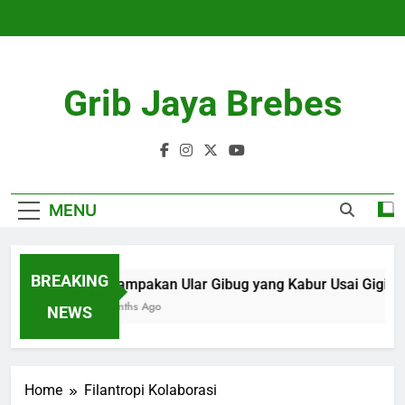
Skip
to
content
Grib Jaya Brebes
MENU
BREAKING
Penampakan Ular Gibug yang Kabur Usai Gigit P
4 Months Ago
NEWS
Home
Filantropi Kolaborasi