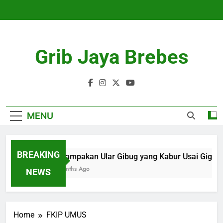
Skip
to
content
Grib Jaya Brebes
MENU
BREAKING
Penampakan Ular Gibug yang Kabur Usai Gigit P
4 Months Ago
NEWS
Home
FKIP UMUS