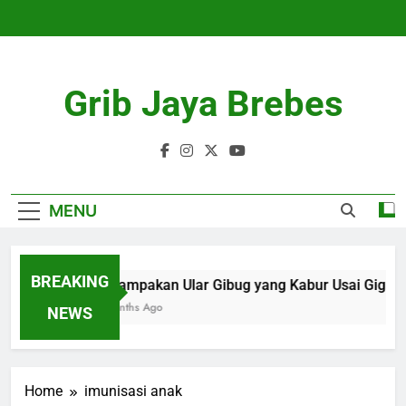
Skip
to
content
Grib Jaya Brebes
MENU
BREAKING
Penampakan Ular Gibug yang Kabur Usai Gigit P
4 Months Ago
NEWS
Home
imunisasi anak