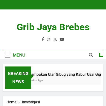
Skip
to
content
Grib Jaya Brebes
MENU
BREAKING
Penampakan Ular Gibug yang Kabur Usai Gigit P
4 Months Ago
NEWS
Home
investigasi