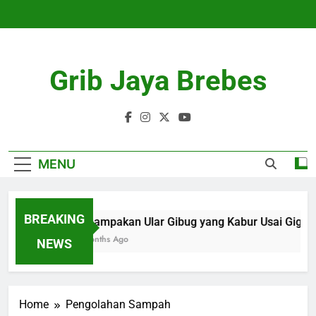
Skip
to
content
Grib Jaya Brebes
MENU
BREAKING
Penampakan Ular Gibug yang Kabur Usai Gigit P
4 Months Ago
NEWS
Home
Pengolahan Sampah