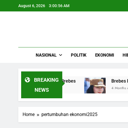
Skip
August 6, 2026
3:00:57 AM
to
content
NASIONAL
POLITIK
EKONOMI
HI
BREAKING
igit Pencari Rumput diBrebes
Brebes Bersia
4 Months Ago
NEWS
Home
pertumbuhan ekonomi2025