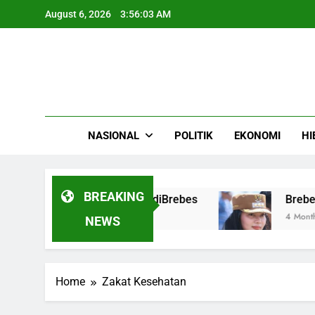
Skip
August 6, 2026
3:56:03 AM
to
content
NASIONAL
POLITIK
EKONOMI
HI
BREAKING
i Gigit Pencari Rumput diBrebes
Brebes Ber
4 Months Ago
NEWS
Home
Zakat Kesehatan