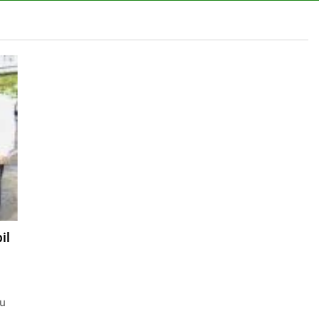
il
tu