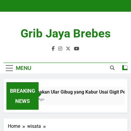
Skip
to
content
Grib Jaya Brebes
MENU
BREAKING
Penampakan Ular Gibug yang Kabur Usai Gigit Penca
4 Months Ago
NEWS
Home
wisata