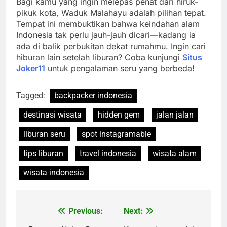
Bagi kamu yang ingin melepas penat dari hiruk-
pikuk kota, Waduk Malahayu adalah pilihan tepat.
Tempat ini membuktikan bahwa keindahan alam
Indonesia tak perlu jauh-jauh dicari—kadang ia
ada di balik perbukitan dekat rumahmu. Ingin cari
hiburan lain setelah liburan? Coba kunjungi
Situs
Joker11
untuk pengalaman seru yang berbeda!
Tagged:
backpacker indonesia
destinasi wisata
hidden gem
jalan jalan
liburan seru
spot instagramable
tips liburan
travel indonesia
wisata alam
wisata indonesia
Previous:
Next:
Post