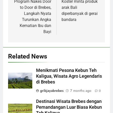
navigation
Program Nakes Door
Koster minta produk
to Door di Brebes,
arak Bali
Langkah Nyata
diperbanyak di gerai
Turunkan Angka
bandara
Kematian Ibu dan
Bayi
Related News
Menikmati Pesona Kebun Teh
Kaligua, Wisata Agro Legendaris
di Brebes
gribjayabrebes
7 months ago
0
Destinasi Wisata Brebes dengan
Pemandangan Luar Biasa Kebun