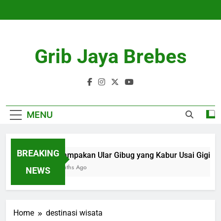
Skip
to
content
Grib Jaya Brebes
MENU
BREAKING
Penampakan Ular Gibug yang Kabur Usai Gigit Pe
4 Months Ago
NEWS
Home
destinasi wisata